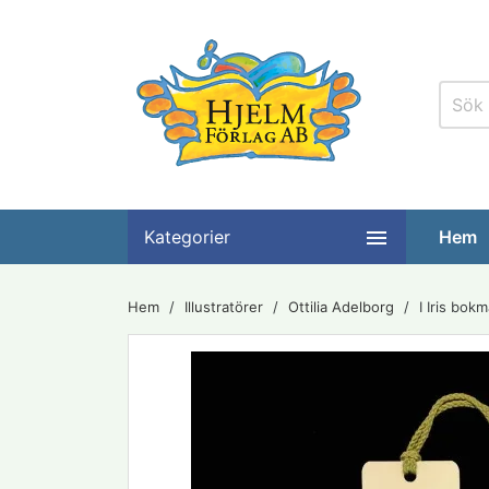

Kategorier
Hem
Hem
Illustratörer
Ottilia Adelborg
I Iris bok