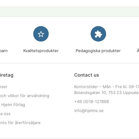
star_border
extension
barn
Kvalitetsprodukter
Pedagogiska produkter
Ä
öretag
Contact us
nser
Kontorstider – Mån - Fre kl. 09-1
Bolandsgatan 10, 753 23 Uppsala
och villkor för användning
+46 (0)18-127888
 Hjelm Förlag
info@hjelms.se
ta oss
to för återförsäljare