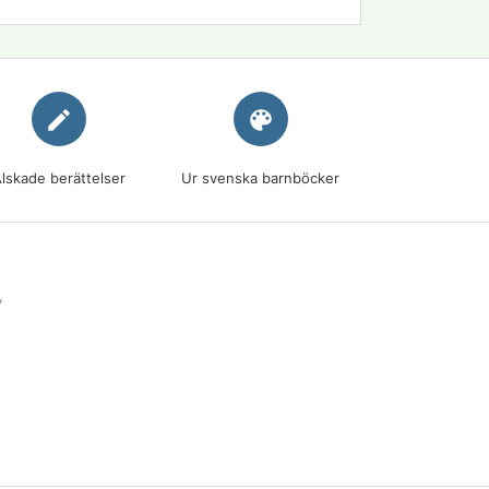
edit
palette
lskade berättelser
Ur svenska barnböcker
7