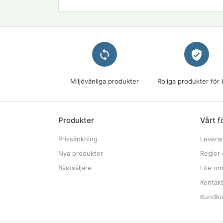
loop
verified_user
Miljövänliga produkter
Roliga produkter för 
Produkter
Vårt f
Prissänkning
Levera
Nya produkter
Regler 
Bästsäljare
Lite om
Kontak
Kundkon