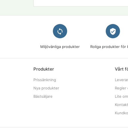
loop
verified_user
Miljövänliga produkter
Roliga produkter för 
Produkter
Vårt f
Prissänkning
Levera
Nya produkter
Regler 
Bästsäljare
Lite om
Kontak
Kundkon