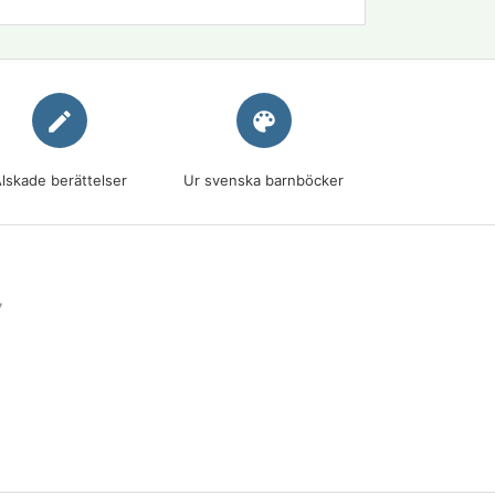
edit
palette
lskade berättelser
Ur svenska barnböcker
7