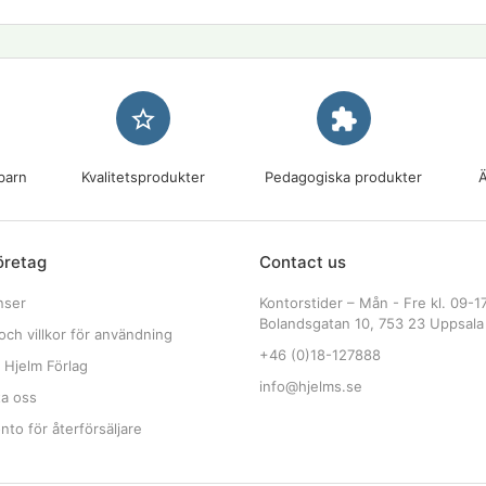
star_border
extension
barn
Kvalitetsprodukter
Pedagogiska produkter
Ä
öretag
Contact us
nser
Kontorstider – Mån - Fre kl. 09-1
Bolandsgatan 10, 753 23 Uppsala
och villkor för användning
+46 (0)18-127888
 Hjelm Förlag
info@hjelms.se
ta oss
to för återförsäljare