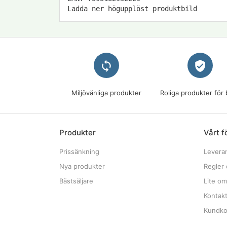
Ladda ner högupplöst produktbild
loop
verified_user
Miljövänliga produkter
Roliga produkter för 
Produkter
Vårt f
Prissänkning
Levera
Nya produkter
Regler 
Bästsäljare
Lite om
Kontak
Kundkon