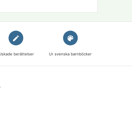
edit
palette
lskade berättelser
Ur svenska barnböcker
7