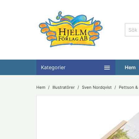

Kategorier
Hem
Hem
Illustratörer
Sven Nordqvist
Pettson & 