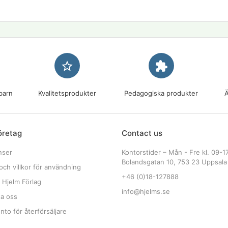
star_border
extension
barn
Kvalitetsprodukter
Pedagogiska produkter
Ä
öretag
Contact us
nser
Kontorstider – Mån - Fre kl. 09-1
Bolandsgatan 10, 753 23 Uppsala
och villkor för användning
+46 (0)18-127888
 Hjelm Förlag
info@hjelms.se
ta oss
to för återförsäljare