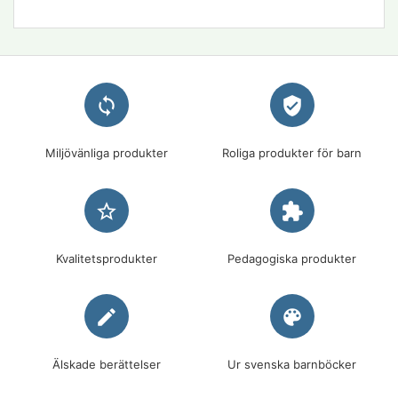
loop
verified_user
Miljövänliga produkter
Roliga produkter för barn
star_border
extension
Kvalitetsprodukter
Pedagogiska produkter
edit
palette
Älskade berättelser
Ur svenska barnböcker