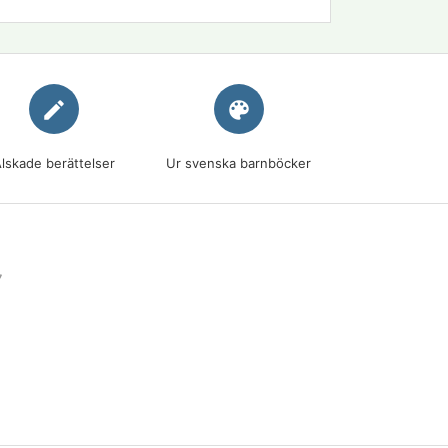
edit
palette
lskade berättelser
Ur svenska barnböcker
7