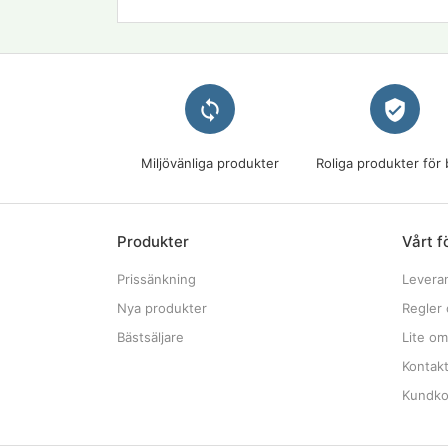
loop
verified_user
Miljövänliga produkter
Roliga produkter för 
Produkter
Vårt f
Prissänkning
Levera
Nya produkter
Regler 
Bästsäljare
Lite om
Kontak
Kundkon