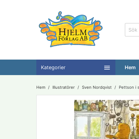

Kategorier
Hem
Hem
Illustratörer
Sven Nordqvist
Pettson i