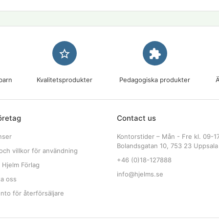
star_border
extension
barn
Kvalitetsprodukter
Pedagogiska produkter
Ä
öretag
Contact us
nser
Kontorstider – Mån - Fre kl. 09-1
Bolandsgatan 10, 753 23 Uppsala
och villkor för användning
+46 (0)18-127888
 Hjelm Förlag
info@hjelms.se
ta oss
to för återförsäljare