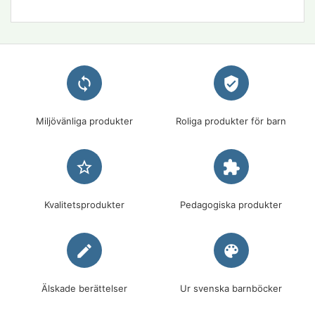
loop
verified_user
Miljövänliga produkter
Roliga produkter för barn
star_border
extension
Kvalitetsprodukter
Pedagogiska produkter
edit
palette
Älskade berättelser
Ur svenska barnböcker