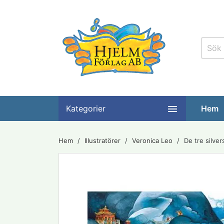

Kategorier
Hem
Hem
Illustratörer
Veronica Leo
De tre silver