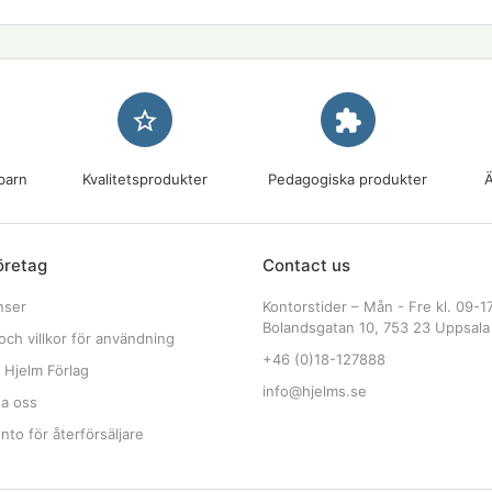
star_border
extension
barn
Kvalitetsprodukter
Pedagogiska produkter
Ä
öretag
Contact us
nser
Kontorstider – Mån - Fre kl. 09-1
Bolandsgatan 10, 753 23 Uppsala
och villkor för användning
+46 (0)18-127888
 Hjelm Förlag
info@hjelms.se
ta oss
to för återförsäljare