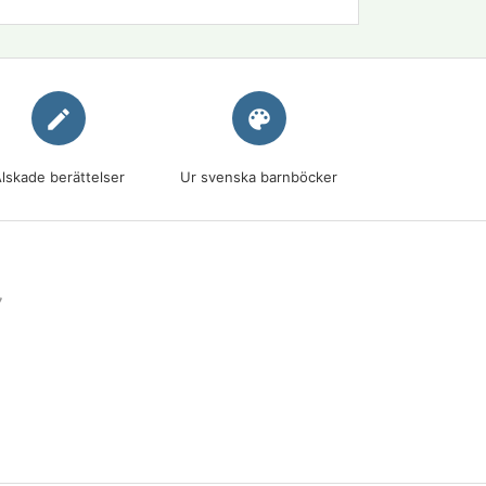
edit
palette
lskade berättelser
Ur svenska barnböcker
7