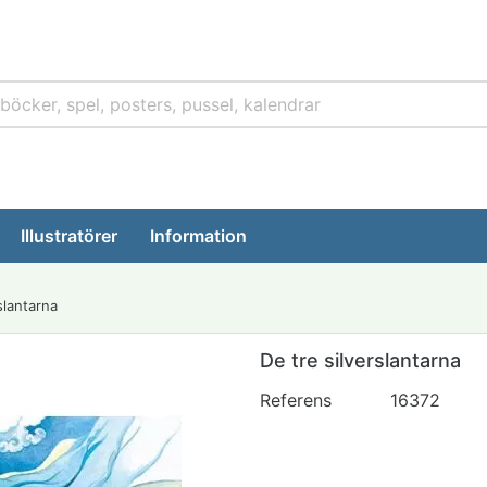
Illustratörer
Information
slantarna
De tre silverslantarna
Referens
16372