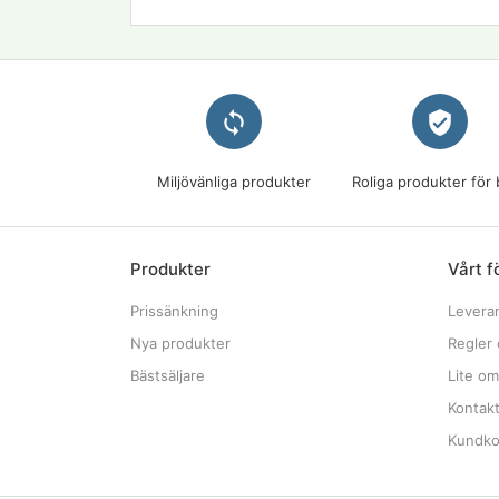
loop
verified_user
Miljövänliga produkter
Roliga produkter för 
Produkter
Vårt f
Prissänkning
Levera
Nya produkter
Regler 
Bästsäljare
Lite om
Kontak
Kundkon