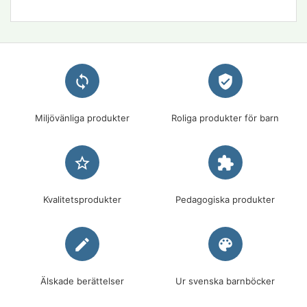
loop
verified_user
Miljövänliga produkter
Roliga produkter för barn
star_border
extension
Kvalitetsprodukter
Pedagogiska produkter
edit
palette
Älskade berättelser
Ur svenska barnböcker