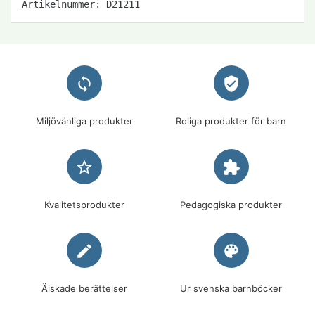
Artikelnummer: D21211
loop
verified_user
Miljövänliga produkter
Roliga produkter för barn
star_border
extension
Kvalitetsprodukter
Pedagogiska produkter
edit
palette
Älskade berättelser
Ur svenska barnböcker