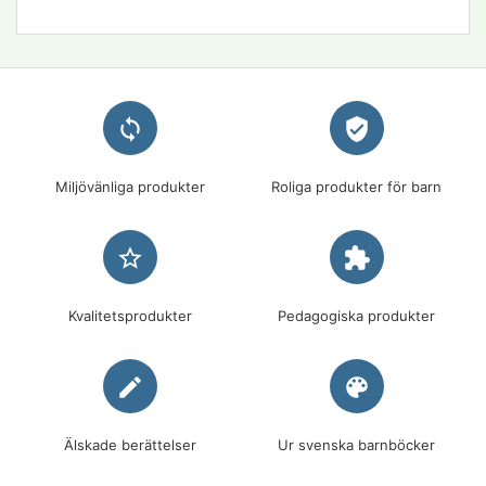
loop
verified_user
Miljövänliga produkter
Roliga produkter för barn
star_border
extension
Kvalitetsprodukter
Pedagogiska produkter
edit
palette
Älskade berättelser
Ur svenska barnböcker